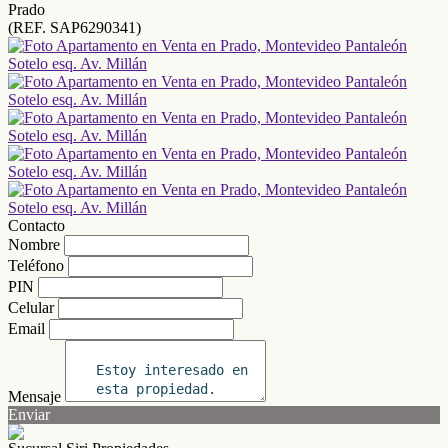
Prado
(REF. SAP6290341)
Contacto
Nombre
Teléfono
PIN
Celular
Email
Mensaje
Enviar