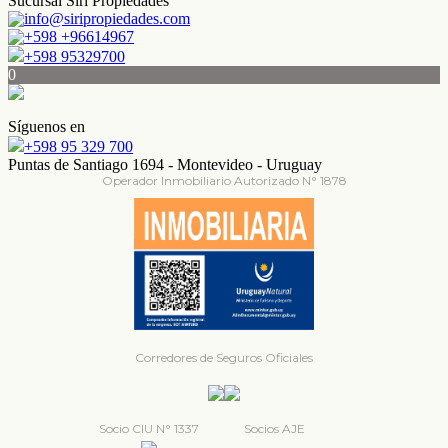
Sucursal Siri Propiedades
info@siripropiedades.com
+598 +96614967
+598 95329700
0
Síguenos en
+598 95 329 700
Puntas de Santiago 1694 - Montevideo - Uruguay
Operador Inmobiliario Autorizado N° 1878
Corredores de Seguros Oficiales
Socio CIU N° 1337
Socios AJE