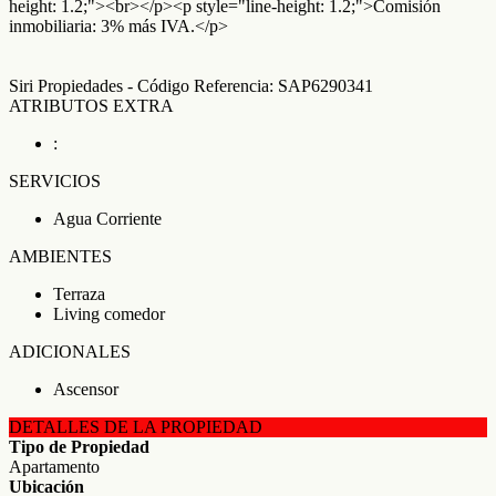
height: 1.2;"><br></p><p style="line-height: 1.2;">Comisión
inmobiliaria: 3% más IVA.</p>
Siri Propiedades - Código Referencia: SAP6290341
ATRIBUTOS EXTRA
:
SERVICIOS
Agua Corriente
AMBIENTES
Terraza
Living comedor
ADICIONALES
Ascensor
DETALLES DE LA PROPIEDAD
Tipo de Propiedad
Apartamento
Ubicación